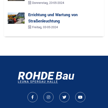
Umsetzung von Aufträgen in den
Donnerstag, 23-05-2024
Bereichen:
Errichtung und Wartung von
Straßenleuchtung
Freitag, 03-05-2024